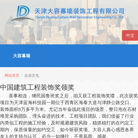
中文
大容幕墙
网站首页
企业文化
中国建筑工程装饰奖领奖
喜事相连，继民园鲁班奖之后，咱又获工程装饰奖喽，此次获奖
项目为天津蓝海科技园一期位于西青区海泰大道与津静公路交口。
装饰面积
8
万多平方米。尤记当年奋战此项目的场景，整日泡在石材
堆里采购团队，埋头奋进的技术、工程项目团队，我们借鉴了行业
内类似工程的施工经验，及时规避建筑风险，稳抓稳打的在约定工
期内，保质保量的如约交工，如今斩获奖项。大容人真心感恩各界
友人的支持与认可，必当一如继往，不畏风雨。感谢。