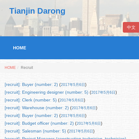
Tianjin Darong
中文
HOME
HOME
Recruit
[recruit]: Buyer (number: 2)
(
)
2017年5月6日
[recruit]: Engineering designer (number: 5)
(
)
2017年5月6日
[recruit]: Clerk (number: 5)
(
)
2017年5月6日
[recruit]: Warehouse (number: 2)
(
)
2017年5月6日
[recruit]: Buyer (number: 2)
(
)
2017年5月6日
[recruit]: Budget officer (number: 2)
(
)
2017年5月6日
[recruit]: Salesman (number: 5)
(
)
2017年5月6日
[recruit]: Project Manager (construction technician, technician)