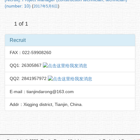
(number: 10)
(
)
2017年5月6日
1 of 1
Recruit
FAX：022-59908260
QQ1: 26305867
QQ2: 2841957972
E-mail：tianjindarong@163.com
Addr：Xiqging district, Tianjin, China.